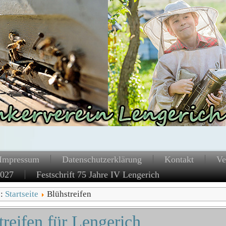
Impressum
Datenschutzerklärung
Kontakt
Ve
2027
Festschrift 75 Jahre IV Lengerich
e:
Startseite
Blühstreifen
treifen für Lengerich