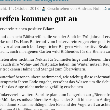
icht: 14. Oktober 2018
|
Geschrieben von Andreas Noll
|
Dr
reifen kommen gut an
erverein ziehen positive Bilanz
 auf den acht Blühstreifen, die von der Stadt im Frühjahr auf 
e und Dr. Hans Butterhof vom Imkerverein zogen eine positive
 vor allem auch bei Lengericher Bürgern viele positive Reakti
cht, auch im eigenen Garten wild Blühendes für die Bienen z
bieten aber nicht nur Nektar für Schmetterlinge und Bienen. Ih
rt auch ihre
Wohn- und Nistplätze haben. Im Winter nutzen Rau
r trockenen Halme und Stengel zum
Überwintern
.
tterhof betonen übereinstimmend, wie wichtig diese Informatio
ütenpracht ihrem Ende zugeht, versöhnt das Wissen um die Schu
e für das Auge nicht mehr so gefällig erscheinen.
mkerverein weitere Schritte plant, um Lengerich zur „Bienenfr
 Möhrke, es müsse über die Aufgabe der Stadt hinaus ein Anlie
den damit zusammenhängenden Bestand der Vogelwelt zu achten
glichen Aktivitäten auszuweiten.