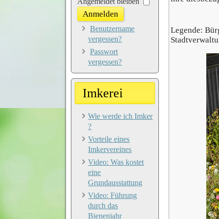
Passwort
Angemeldet bleiben
Anmelden
Benutzername
Legende: Bürg
vergessen?
Stadtverwaltu
Passwort
vergessen?
Imkerei
Wie werde ich Imker
?
Vorteile eines
Imkervereines
Video: Was kostet
eine
Grundausstattung
Video: Führung
durch das
Bienenjahr