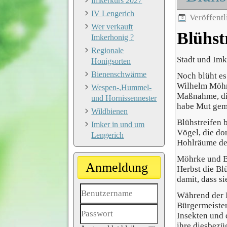
Imkerkurs 2027
IV Lengerich
Veröffentl
Wer verkauft
Blühst
Imkerhonig ?
Regionale
Stadt und Imk
Honigsorten
Bienenschwärme
Noch blüht es
Wilhelm Möhrk
Wespen-,Hummel-
Maßnahme, die
und Hornissennester
habe Mut gema
Wildbienen
Blühstreifen 
Imker in und um
Vögel, die do
Lengerich
Hohlräume de
Möhrke und Bu
Anmeldung
Herbst die Bl
damit, dass si
Während der I
Bürgermeister
Benutzername
Insekten und 
ihre diesbezü