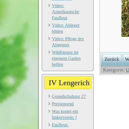
Video:
Amerikanische
Faulbrut
Video: Ableger
bilden
Video: Pflege des
Abgegers
Wildbienen im
eigenem Garten
Zurück
W
helfen
Kategorie:
U
IV Lengerich
Grundschulung 27
Presseportal
Was kostet ein
Imkerverein ?
Faulbrut-