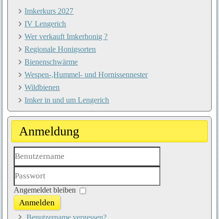
Imkerkurs 2027
IV Lengerich
Wer verkauft Imkerhonig ?
Regionale Honigsorten
Bienenschwärme
Wespen-,Hummel- und Hornissennester
Wildbienen
Imker in und um Lengerich
Anmeldung
Benutzername
Passwort
Angemeldet bleiben
Anmelden
Benutzername vergessen?