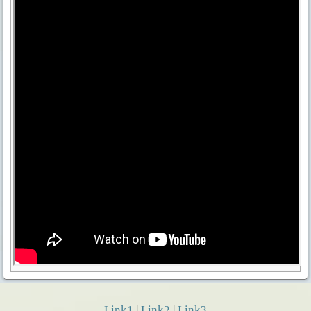
Link1
|
Link2
|
Link3