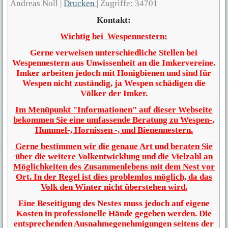
Andreas Noll
|
Drucken
|
Zugriffe: 34701
Kontakt:
Wichtig bei Wespennestern:
Gerne verweisen unterschiedliche Stellen bei
Wespennestern aus Unwissenheit an die Imkervereine.
Imker arbeiten jedoch mit Honigbienen und sind für
Wespen nicht zuständig, ja Wespen schädigen die
Völker der Imker.
Im Menüpunkt "Informationen" auf dieser Webseite
bekommen Sie eine umfassende Beratung zu Wespen-,
Hummel-, Hornissen -, und Bienennestern.
Gerne bestimmen wir die genaue Art und beraten Sie
über die weitere Volkentwicklung und die Vielzahl an
Möglichkeiten des Zusammenlebens mit dem Nest vor
Ort. In der Regel ist dies problemlos möglich, da das
Volk den Winter nicht überstehen wird.
Eine Beseitigung des Nestes muss jedoch auf eigene
Kosten in professionelle Hände gegeben werden. Die
entsprechenden Ausnahmegenehmigungen seitens der