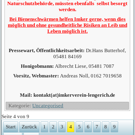
Naturschutzbehörde, müssten ebenfalls selbst besorgt
werden.
Bei Bienenschwärmen helfen Imker gerne, wenn dies
möglich und ohne gesundheitliche Risiken an Leib und
Leben möglich ist.
Pressewart, Öffentlichkeitsarbeit:
Dr.Hans Butterhof,
05481 84169
Honigobmann:
Albrecht Liese, 05481 7087
Vorsitz, Webmaster:
Andreas Noll, 0162 7019658
Mail: kontakt(at)imkerverein-lengerich.de
Kategorie:
Uncategorised
Seite 4 von 9
Start
Zurück
1
2
3
4
5
6
7
8
9