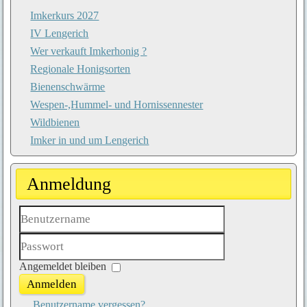
Imkerkurs 2027
IV Lengerich
Wer verkauft Imkerhonig ?
Regionale Honigsorten
Bienenschwärme
Wespen-,Hummel- und Hornissennester
Wildbienen
Imker in und um Lengerich
Anmeldung
Benutzername
Passwort
Angemeldet bleiben
Anmelden
Benutzername vergessen?